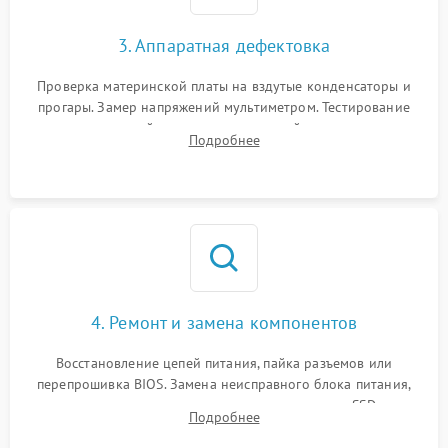
3. Аппаратная дефектовка
Проверка материнской платы на вздутые конденсаторы и
прогары. Замер напряжений мультиметром. Тестирование
оперативной памяти и накопителей с помощью
Подробнее
диагностического ПО для выявления сбойных секторов и
ошибок.
4. Ремонт и замена компонентов
Восстановление цепей питания, пайка разъемов или
перепрошивка BIOS. Замена неисправного блока питания,
видеокарты, процессора или установка нового SSD для
Подробнее
восстановления и повышения скорости работы системы.