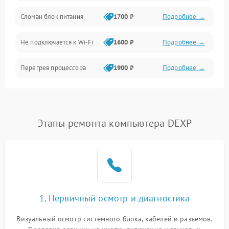
Механические повреждения
Сломан блок питания
1700 ₽
Подробнее →
Программное обеспечение
Не подключается к Wi-Fi
1600 ₽
Подробнее →
Аудио
Перегрев процессора
1900 ₽
Подробнее →
Проблемы с видеокартой
1800 ₽
Подробнее →
Проблемы с
Этапы ремонта компьютера DEXP
подключением внешних
1400 ₽
Подробнее →
устройств
Не работает система
1700 ₽
Подробнее →
охлаждения
Ошибки в работе
1. Первичный осмотр и диагностика
1500 ₽
Подробнее →
оперативной памяти
Визуальный осмотр системного блока, кабелей и разъемов.
Не распознается USB-порт
1300 ₽
Подробнее →