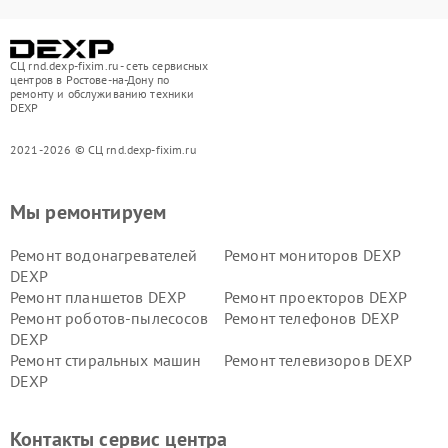
СЦ rnd.dexp-fixim.ru - сеть сервисных
центров в Ростове-на-Дону по
ремонту и обслуживанию техники
DEXP
2021-2026 © СЦ rnd.dexp-fixim.ru
Мы ремонтируем
Ремонт водонагревателей
Ремонт мониторов DEXP
DEXP
Ремонт планшетов DEXP
Ремонт проекторов DEXP
Ремонт роботов-пылесосов
Ремонт телефонов DEXP
DEXP
Ремонт стиральных машин
Ремонт телевизоров DEXP
DEXP
Ремонт холодильников DEXP
Ремонт электросамокатов
DEXP
Контакты сервис центра
Ремонт серверов DEXP
Ремонт мини пк DEXP