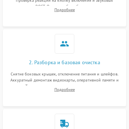
Проверка реакции на кнопку включения и звуковых
сигналов POST. Оценка работы блока питания для
Подробнее
локализации базовых неисправностей без полного разбора.
2. Разборка и базовая очистка
Снятие боковых крышек, отключение питания и шлейфов.
Аккуратный демонтаж видеокарты, оперативной памяти и
кулеров. Тщательная очистка корпуса и радиаторов от пыли
Подробнее
с помощью сжатого воздуха для предотвращения
замыканий.