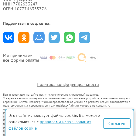
ИНН 7702633247
ОГРН 1077746335776
Поделиться в соц. сетях:
Мы принимаем
все формы оплаты
Политика конфиденциальности
Вся информация на сайте носит исключительно справочный характер.
Товарные знаки используются исключительно для описания устройств, в отношении которых
сервисные центры rnd.dexp-fixim.ru предоставляют услуги по ремонту. Услуги оказываются в
неавторизованных сервисных центрах rnd.dexp-fixim.ru, которые не связаны с
правообладателями товарных знаков или их официальными представителями.
Ремонт осуществляется для устройств, уже введенных в гражданский оборот в соответствии
Этот сайт использует файлы cookie. Вы можете
со статьей 1487 ГК РФ.
Использование товарных знаков не преследует цели индивидуализации услуг или введения
ознакомиться с
правилами использования
Согласен
потребителей в заблуждение, а служит для информирования о предоставляемых услугах по
ремонту техники указанных брендов.
файлов cookie
Представленная на сайте информация не является публичной офертой, определяемой
положениями Статьи 437(2) Гражданского кодекса РФ