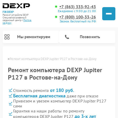
+7 (863) 333-92-43
Ежедневно с 9:00 до 21:00
FIX-DEXP
Ремонт устройств DEXP
+7 (800) 100-33-26
Специализированный
cервисный центр г.
Ростов-
Звонок бесплатный по РФ
на-Дону
Мы ремонтируем
Позвонить
-Дону
Ремонт компьютера DEXP Jupiter P127 в Ростове-на-Дону
Ремонт компьютера DEXP Jupiter
P127 в Ростове-на-Дону
от 180 руб.
Стоимость ремонта
Бесплатная диагностика
даже при отказе
Привезем и увезем компьютер DEXP Jupiter P127
сами
Ремонт роботов-пылесосов DEXP
Ремонт стиральных машин DEXP
Ремонт электросамокатов DEXP
Ремонт видеорегистраторов DEXP
Гарантия на наши работы по ремонту
до 3-х лет
компьютеров DEXP Jupiter P127