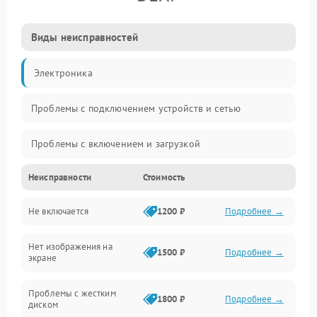
Виды неисправностей
Электроника
Проблемы с подключением устройств и сетью
Проблемы с включением и загрузкой
Неисправности
Стоимость
Проблемы с изображением и монитором
Не включается
1200 ₽
Подробнее →
Проблемы с производительностью и стабильностью
Нет изображения на
Прочие специфичные проблемы
1500 ₽
Подробнее →
экране
Проблемы с хранением данных
Проблемы с жестким
1800 ₽
Подробнее →
диском