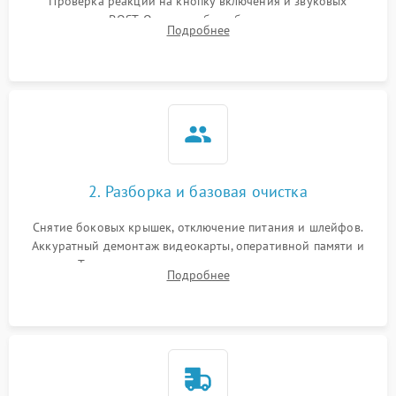
Проверка реакции на кнопку включения и звуковых
сигналов POST. Оценка работы блока питания для
Подробнее
локализации базовых неисправностей без полного разбора.
2. Разборка и базовая очистка
Снятие боковых крышек, отключение питания и шлейфов.
Аккуратный демонтаж видеокарты, оперативной памяти и
кулеров. Тщательная очистка корпуса и радиаторов от пыли
Подробнее
с помощью сжатого воздуха для предотвращения
замыканий.