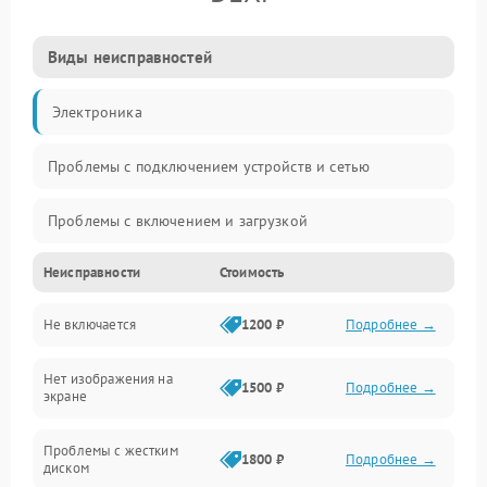
Виды неисправностей
Электроника
Проблемы с подключением устройств и сетью
Проблемы с включением и загрузкой
Неисправности
Стоимость
Проблемы с изображением и монитором
Не включается
1200 ₽
Подробнее →
Проблемы с производительностью и стабильностью
Нет изображения на
Прочие специфичные проблемы
1500 ₽
Подробнее →
экране
Проблемы с хранением данных
Проблемы с жестким
1800 ₽
Подробнее →
диском