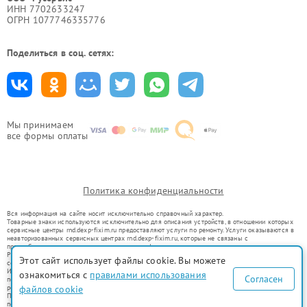
ИНН 7702633247
ОГРН 1077746335776
Поделиться в соц. сетях:
Мы принимаем
все формы оплаты
Политика конфиденциальности
Вся информация на сайте носит исключительно справочный характер.
Товарные знаки используются исключительно для описания устройств, в отношении которых
сервисные центры rnd.dexp-fixim.ru предоставляют услуги по ремонту. Услуги оказываются в
неавторизованных сервисных центрах rnd.dexp-fixim.ru, которые не связаны с
правообладателями товарных знаков или их официальными представителями.
Ремонт осуществляется для устройств, уже введенных в гражданский оборот в соответствии
Этот сайт использует файлы cookie. Вы можете
со статьей 1487 ГК РФ.
Использование товарных знаков не преследует цели индивидуализации услуг или введения
ознакомиться с
правилами использования
Согласен
потребителей в заблуждение, а служит для информирования о предоставляемых услугах по
ремонту техники указанных брендов.
файлов cookie
Представленная на сайте информация не является публичной офертой, определяемой
положениями Статьи 437(2) Гражданского кодекса РФ