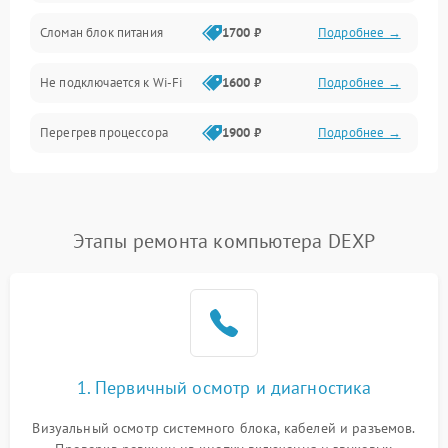
Механические повреждения
Сломан блок питания
1700 ₽
Подробнее →
Программное обеспечение
Не подключается к Wi-Fi
1600 ₽
Подробнее →
Аудио
Перегрев процессора
1900 ₽
Подробнее →
Проблемы с видеокартой
1800 ₽
Подробнее →
Проблемы с
Этапы ремонта компьютера DEXP
подключением внешних
1400 ₽
Подробнее →
устройств
Не работает система
1700 ₽
Подробнее →
охлаждения
Ошибки в работе
1. Первичный осмотр и диагностика
1500 ₽
Подробнее →
оперативной памяти
Визуальный осмотр системного блока, кабелей и разъемов.
Не распознается USB-порт
1300 ₽
Подробнее →