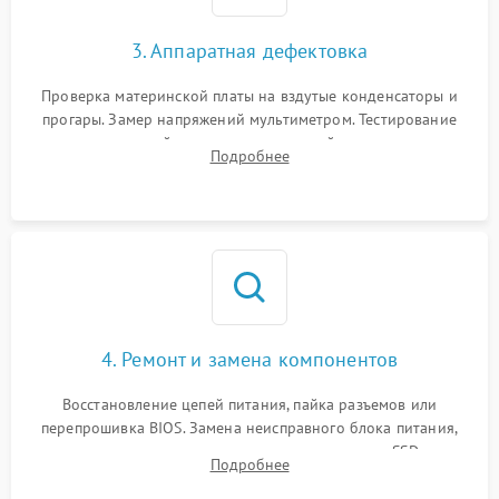
3. Аппаратная дефектовка
Проверка материнской платы на вздутые конденсаторы и
прогары. Замер напряжений мультиметром. Тестирование
оперативной памяти и накопителей с помощью
Подробнее
диагностического ПО для выявления сбойных секторов и
ошибок.
4. Ремонт и замена компонентов
Восстановление цепей питания, пайка разъемов или
перепрошивка BIOS. Замена неисправного блока питания,
видеокарты, процессора или установка нового SSD для
Подробнее
восстановления и повышения скорости работы системы.