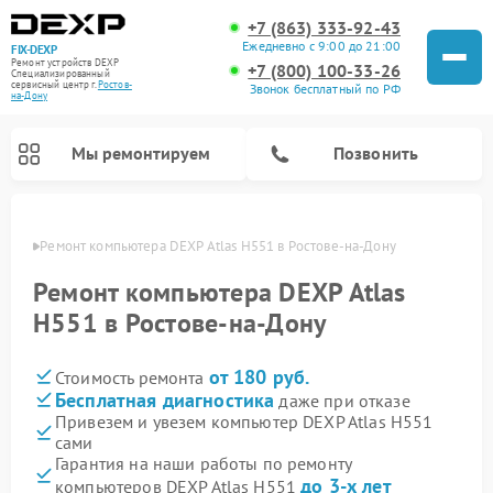
+7 (863) 333-92-43
Ежедневно с 9:00 до 21:00
FIX-DEXP
Ремонт устройств DEXP
+7 (800) 100-33-26
Специализированный
cервисный центр г.
Ростов-
Звонок бесплатный по РФ
на-Дону
Мы ремонтируем
Позвонить
-Дону
Ремонт компьютера DEXP Atlas H551 в Ростове-на-Дону
Ремонт компьютера DEXP Atlas
H551 в Ростове-на-Дону
от 180 руб.
Стоимость ремонта
Бесплатная диагностика
даже при отказе
Привезем и увезем компьютер DEXP Atlas H551
сами
Ремонт роботов-пылесосов DEXP
Ремонт стиральных машин DEXP
Ремонт электросамокатов DEXP
Ремонт видеорегистраторов DEXP
Гарантия на наши работы по ремонту
до 3-х лет
компьютеров DEXP Atlas H551