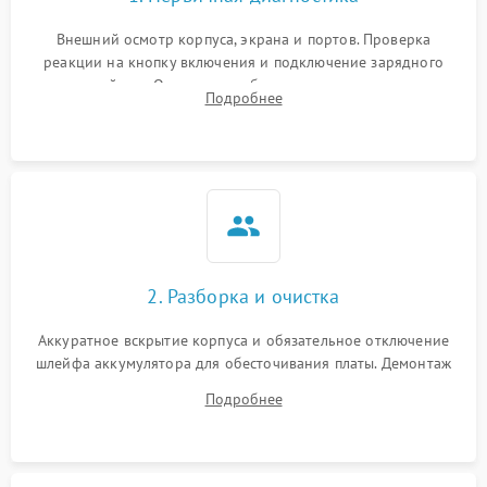
Внешний осмотр корпуса, экрана и портов. Проверка
реакции на кнопку включения и подключение зарядного
устройства. Оценка потребления тока с помощью
Подробнее
лабораторного блока питания для локализации проблемы.
2. Разборка и очистка
Аккуратное вскрытие корпуса и обязательное отключение
шлейфа аккумулятора для обесточивания платы. Демонтаж
системы охлаждения, очистка кулера от пыли и удаление
Подробнее
высохшей термопасты с кристаллов чипов.