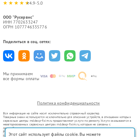
4.9-5.0
ООО "Русервис"
ИНН 7702633247
ОГРН 1077746335776
Поделиться в соц. сетях:
Мы принимаем
все формы оплаты
Политика конфиденциальности
Вся информация на сайте носит исключительно справочный характер.
Товарные знаки используются исключительно для описания устройств, в отношении которых
сервисные центры rnd.dexp-fixim.ru предоставляют услуги по ремонту. Услуги оказываются в
неавторизованных сервисных центрах rnd.dexp-fixim.ru, которые не связаны с
правообладателями товарных знаков или их официальными представителями.
Ремонт осуществляется для устройств, уже введенных в гражданский оборот в соответствии
Этот сайт использует файлы cookie. Вы можете
со статьей 1487 ГК РФ.