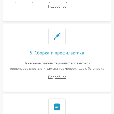
инфракрасной паяльной станции. Прошивка микросхемы
Подробнее
BIOS или замена поврежденных портов USB
5. Сборка и профилактика
Нанесение свежей термопасты с высокой
теплопроводностью и замена термопрокладок. Установка
системы охлаждения, подключение всех внутренних
Подробнее
шлейфов, модулей памяти и накопителей. Предварительная
сборка корпуса.