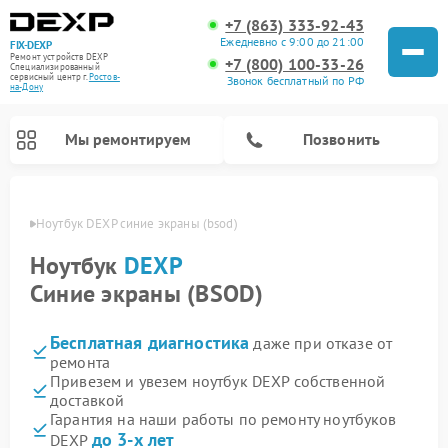
+7 (863) 333-92-43
Ежедневно с 9:00 до 21:00
FIX-DEXP
Ремонт устройств DEXP
+7 (800) 100-33-26
Специализированный
cервисный центр г.
Ростов-
Звонок бесплатный по РФ
на-Дону
Мы ремонтируем
Позвонить
-Дону
Ноутбук DEXP синие экраны (bsod)
Ноутбук
DEXP
Синие экраны (BSOD)
Бесплатная диагностика
даже при отказе от
ремонта
Привезем и увезем ноутбук DEXP собственной
доставкой
Ремонт роботов-пылесосов DEXP
Ремонт стиральных машин DEXP
Ремонт электросамокатов DEXP
Ремонт видеорегистраторов DEXP
Гарантия на наши работы по ремонту ноутбуков
до 3-х лет
DEXP