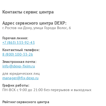
Ремонт холодильников DEXP
Ремонт электросамокатов
DEXP
Контакты сервис центра
Ремонт серверов DEXP
Ремонт мини пк DEXP
Адрес сервисного центра DEXP:
г. Ростов-на-Дону, улица Города Волос, 6
Горячая линия:
+7 (863) 333-92-43
Контактный телефон:
8 (800) 100-33-26
Электронная почта:
info@dexp-fixim.ru
для юридических лиц
manager@fix-dexp.ru
График работы:
ПН-ВСК с 9:00 до 21:00 без перерывов и выходных
Рейтинг сервисного центра