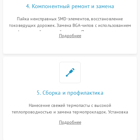
4. Компонентный ремонт и замена
Пайка неисправных SMD-элементов, восстановление
токоведущих дорожек. Замена BGA-чипов с использованием
инфракрасной паяльной станции. Прошивка микросхемы
Подробнее
BIOS или замена поврежденных портов USB
5. Сборка и профилактика
Нанесение свежей термопасты с высокой
теплопроводностью и замена термопрокладок. Установка
системы охлаждения, подключение всех внутренних
Подробнее
шлейфов, модулей памяти и накопителей. Предварительная
сборка корпуса.