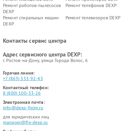
Ремонт роботов-пылесосов
Ремонт телефонов DEXP
DEXP
Ремонт стиральных машин
Ремонт телевизоров DEXP
DEXP
Ремонт холодильников DEXP
Ремонт электросамокатов
DEXP
Контакты сервис центра
Ремонт серверов DEXP
Ремонт мини пк DEXP
Адрес сервисного центра DEXP:
г. Ростов-на-Дону, улица Города Волос, 6
Горячая линия:
+7 (863) 333-92-43
Контактный телефон:
8 (800) 100-33-26
Электронная почта:
info@dexp-fixim.ru
для юридических лиц
manager@fix-dexp.ru