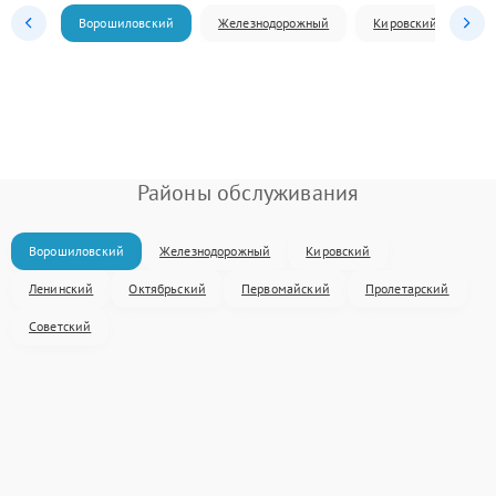
Ворошиловский
Железнодорожный
Кировский
Л
Районы обслуживания
Ворошиловский
Железнодорожный
Кировский
Ленинский
Октябрьский
Первомайский
Пролетарский
Советский