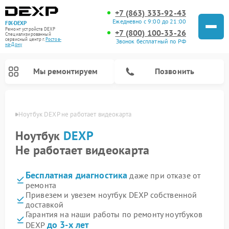
+7 (863) 333-92-43
Ежедневно с 9:00 до 21:00
FIX-DEXP
Ремонт устройств DEXP
+7 (800) 100-33-26
Специализированный
cервисный центр г.
Ростов-
Звонок бесплатный по РФ
на-Дону
Мы ремонтируем
Позвонить
-Дону
Ноутбук DEXP не работает видеокарта
Ноутбук
DEXP
Не работает видеокарта
Бесплатная диагностика
даже при отказе от
ремонта
Привезем и увезем ноутбук DEXP собственной
доставкой
Ремонт роботов-пылесосов DEXP
Ремонт стиральных машин DEXP
Ремонт электросамокатов DEXP
Ремонт видеорегистраторов DEXP
Гарантия на наши работы по ремонту ноутбуков
до 3-х лет
DEXP