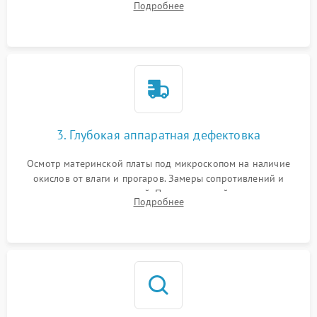
Подробнее
высохшей термопасты с кристаллов чипов.
3. Глубокая аппаратная дефектовка
Осмотр материнской платы под микроскопом на наличие
окислов от влаги и прогаров. Замеры сопротивлений и
дежурных напряжений. Проверка цепей питания,
Подробнее
мультиконтроллера, процессора и видеочипа.