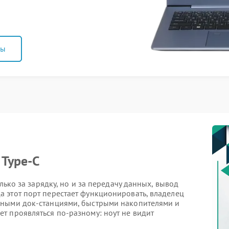
ны
 Type-C
лько за зарядку, но и за передачу данных, вывод
 этот порт перестает функционировать, владелец
нными док-станциями, быстрыми накопителями и
т проявляться по-разному: ноут не видит
й монитор не получает сигнал. В таких ситуациях