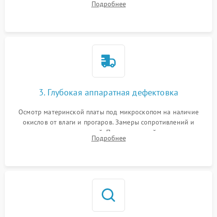
Подробнее
высохшей термопасты с кристаллов чипов.
3. Глубокая аппаратная дефектовка
Осмотр материнской платы под микроскопом на наличие
окислов от влаги и прогаров. Замеры сопротивлений и
дежурных напряжений. Проверка цепей питания,
Подробнее
мультиконтроллера, процессора и видеочипа.