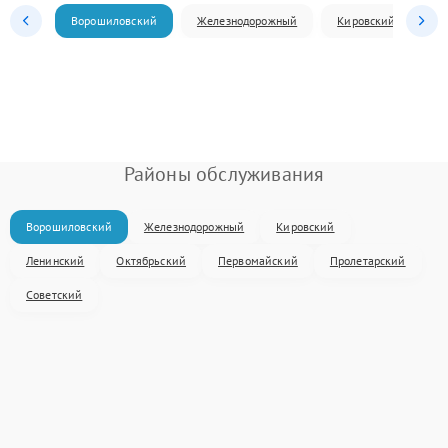
Ворошиловский
Железнодорожный
Кировский
Л
Районы обслуживания
Ворошиловский
Железнодорожный
Кировский
Ленинский
Октябрьский
Первомайский
Пролетарский
Советский