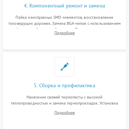
4. Компонентный ремонт и замена
Пайка неисправных SMD-элементов, восстановление
токоведущих дорожек. Замена BGA-чипов с использованием
инфракрасной паяльной станции. Прошивка микросхемы
Подробнее
BIOS или замена поврежденных портов USB
5. Сборка и профилактика
Нанесение свежей термопасты с высокой
теплопроводностью и замена термопрокладок. Установка
системы охлаждения, подключение всех внутренних
Подробнее
шлейфов, модулей памяти и накопителей. Предварительная
сборка корпуса.