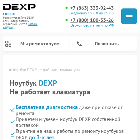
+7 (863) 333-92-43
Ежедневно с 9:00 до 21:00
FIX-DEXP
Ремонт устройств DEXP
+7 (800) 100-33-26
Специализированный
cервисный центр г.
Ростов-
Звонок бесплатный по РФ
на-Дону
Мы ремонтируем
Позвонить
-Дону
Ноутбук DEXP не работает клавиатура
Ноутбук
DEXP
Не работает клавиатура
Бесплатная диагностика
даже при отказе от
ремонта
Привезем и увезем ноутбук DEXP собственной
доставкой
Ремонт роботов-пылесосов DEXP
Ремонт стиральных машин DEXP
Ремонт электросамокатов DEXP
Ремонт видеорегистраторов DEXP
Гарантия на наши работы по ремонту ноутбуков
до 3-х лет
DEXP