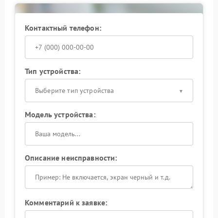
к повреждению корпуса и внутренних элементов.
Обращение в сервис DEXP обеспечивает
соблюдение технологических требований
Контактный телефон:
производителя и надежный результат. После
завершения работ устройство проходит финальное
тестирование, подтверждающее исправность
клавиатуры и готовность к дальнейшей
эксплуатации.
Тип устройства:
Выберите тип устройства
Модель устройства:
Описание неисправности:
Комментарий к заявке: