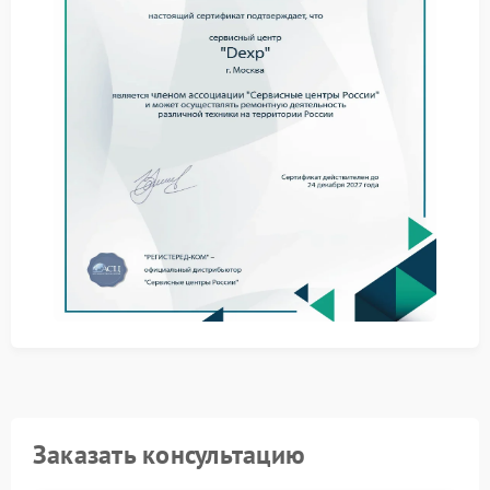
где выполняется детальная диагностика с учетом
конструкции модели.
Как проводится обслуживание
Работы выполняются поэтапно:
разбор корпуса и осмотр состояния клавиатурного
модуля;
очистка контактной зоны при наличии загрязнений;
замена клавиатуры либо соединительного шлейфа;
контрольное тестирование всех функций.
Сервисный центр DEXP располагает необходимым
оборудованием и оригинальными
комплектующими. Это позволяет выполнить ремонт
DEXP аккуратно и обеспечить стабильную работу
клавиатуры после завершения всех процедур.
Почему важно доверить ремонт
специалистам
Заказать консультацию
Самостоятельное вмешательство способно привести