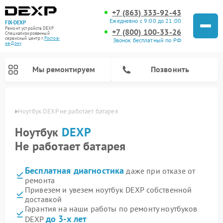
+7 (863) 333-92-43
Ежедневно с 9:00 до 21:00
FIX-DEXP
Ремонт устройств DEXP
+7 (800) 100-33-26
Специализированный
cервисный центр г.
Ростов-
Звонок бесплатный по РФ
на-Дону
Мы ремонтируем
Позвонить
-Дону
Ноутбук DEXP не работает батарея
Ноутбук
DEXP
Не работает батарея
Бесплатная диагностика
даже при отказе от
ремонта
Привезем и увезем ноутбук DEXP собственной
доставкой
Ремонт роботов-пылесосов DEXP
Ремонт стиральных машин DEXP
Ремонт электросамокатов DEXP
Ремонт видеорегистраторов DEXP
Гарантия на наши работы по ремонту ноутбуков
до 3-х лет
DEXP