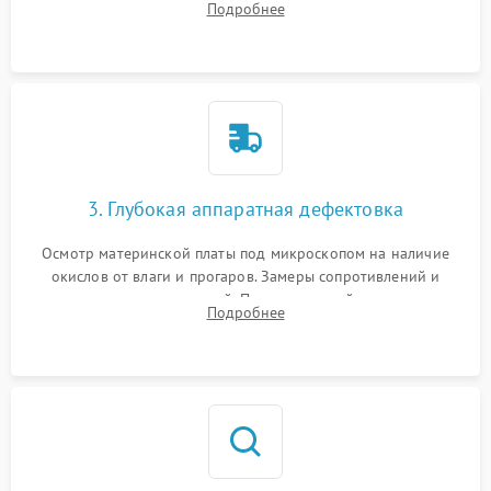
Подробнее
высохшей термопасты с кристаллов чипов.
3. Глубокая аппаратная дефектовка
Осмотр материнской платы под микроскопом на наличие
окислов от влаги и прогаров. Замеры сопротивлений и
дежурных напряжений. Проверка цепей питания,
Подробнее
мультиконтроллера, процессора и видеочипа.