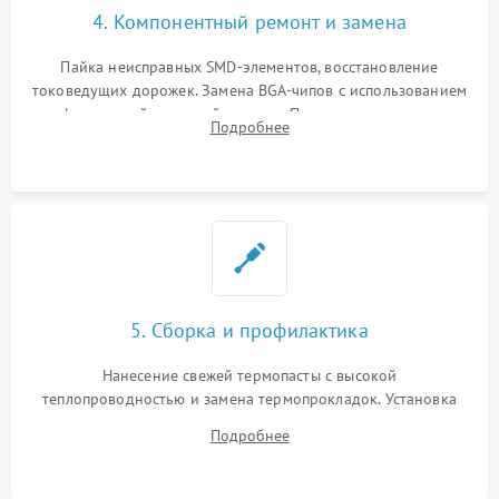
4. Компонентный ремонт и замена
Пайка неисправных SMD-элементов, восстановление
токоведущих дорожек. Замена BGA-чипов с использованием
инфракрасной паяльной станции. Прошивка микросхемы
Подробнее
BIOS или замена поврежденных портов USB
5. Сборка и профилактика
Нанесение свежей термопасты с высокой
теплопроводностью и замена термопрокладок. Установка
системы охлаждения, подключение всех внутренних
Подробнее
шлейфов, модулей памяти и накопителей. Предварительная
сборка корпуса.