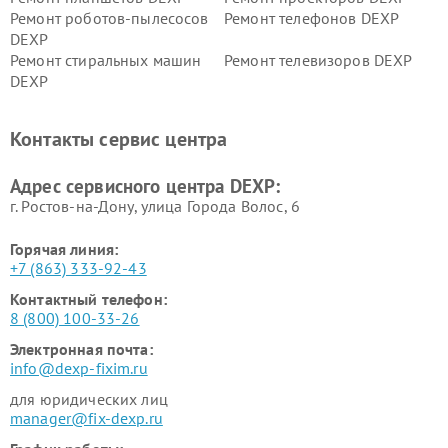
Ремонт роботов-пылесосов
Ремонт телефонов DEXP
DEXP
Ремонт стиральных машин
Ремонт телевизоров DEXP
DEXP
Ремонт холодильников DEXP
Ремонт электросамокатов
DEXP
Контакты сервис центра
Ремонт серверов DEXP
Ремонт мини пк DEXP
Адрес сервисного центра DEXP:
г. Ростов-на-Дону, улица Города Волос, 6
Горячая линия:
+7 (863) 333-92-43
Контактный телефон:
8 (800) 100-33-26
Электронная почта:
info@dexp-fixim.ru
для юридических лиц
manager@fix-dexp.ru