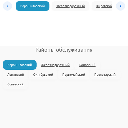
Ворошиловский
Железнодорожный
Кировский
Л
Районы обслуживания
Ворошиловский
Железнодорожный
Кировский
Ленинский
Октябрьский
Первомайский
Пролетарский
Советский