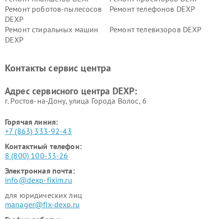
Ремонт роботов-пылесосов
Ремонт телефонов DEXP
DEXP
Ремонт стиральных машин
Ремонт телевизоров DEXP
DEXP
Ремонт холодильников DEXP
Ремонт электросамокатов
DEXP
Контакты сервис центра
Ремонт серверов DEXP
Ремонт мини пк DEXP
Адрес сервисного центра DEXP:
г. Ростов-на-Дону, улица Города Волос, 6
Горячая линия:
+7 (863) 333-92-43
Контактный телефон:
8 (800) 100-33-26
Электронная почта:
info@dexp-fixim.ru
для юридических лиц
manager@fix-dexp.ru