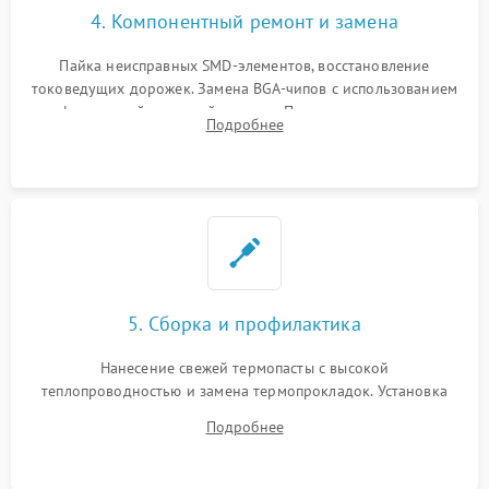
4. Компонентный ремонт и замена
Пайка неисправных SMD-элементов, восстановление
токоведущих дорожек. Замена BGA-чипов с использованием
инфракрасной паяльной станции. Прошивка микросхемы
Подробнее
BIOS или замена поврежденных портов USB
5. Сборка и профилактика
Нанесение свежей термопасты с высокой
теплопроводностью и замена термопрокладок. Установка
системы охлаждения, подключение всех внутренних
Подробнее
шлейфов, модулей памяти и накопителей. Предварительная
сборка корпуса.