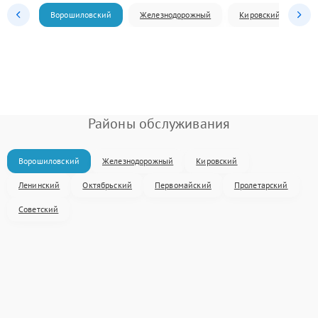
Ворошиловский
Железнодорожный
Кировский
Л
Районы обслуживания
Ворошиловский
Железнодорожный
Кировский
Ленинский
Октябрьский
Первомайский
Пролетарский
Советский