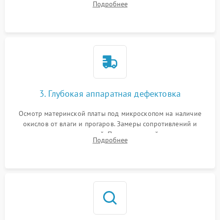
Подробнее
высохшей термопасты с кристаллов чипов.
3. Глубокая аппаратная дефектовка
Осмотр материнской платы под микроскопом на наличие
окислов от влаги и прогаров. Замеры сопротивлений и
дежурных напряжений. Проверка цепей питания,
Подробнее
мультиконтроллера, процессора и видеочипа.