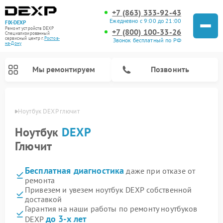
+7 (863) 333-92-43
Ежедневно с 9:00 до 21:00
FIX-DEXP
Ремонт устройств DEXP
+7 (800) 100-33-26
Специализированный
cервисный центр г.
Ростов-
Звонок бесплатный по РФ
на-Дону
Мы ремонтируем
Позвонить
-Дону
Ноутбук DEXP глючит
Ноутбук
DEXP
Глючит
Бесплатная диагностика
даже при отказе от
ремонта
Привезем и увезем ноутбук DEXP собственной
доставкой
Ремонт роботов-пылесосов DEXP
Ремонт стиральных машин DEXP
Ремонт электросамокатов DEXP
Ремонт видеорегистраторов DEXP
Гарантия на наши работы по ремонту ноутбуков
до 3-х лет
DEXP