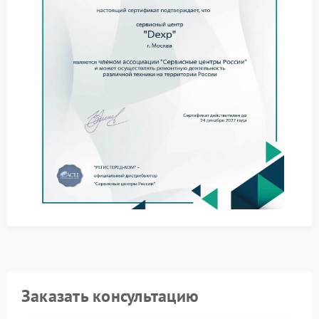
самостоятельно
Прежде чем обращаться в сервис DEXP, попробуйте
выполнить несколько простых действий:
Перезагрузите устройство — иногда это устраняет
временные сбои.
Проверьте температуру компонентов с помощью
специализированных программ.
Освободите место на диске, удалив ненужные
файлы и приложения.
Обновите драйверы до последних версий.
Проведите полное сканирование системы на
наличие вирусов.
Если самостоятельные меры не принесли
результата, рекомендуем обратиться в сервисный
центр DEXP. Наши специалисты проведут
комплексную диагностику, точно определят
источник проблемы и выполнят ремонт DEXP с
использованием профессионального оборудования
и качественных комплектующих. Мы гарантируем
Заказать консультацию
оперативное решение проблемы и восстановление
стабильной работы вашего ноутбука.