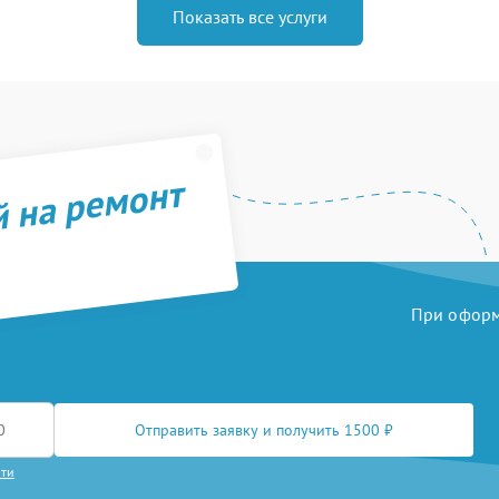
Показать все услуги
й на ремонт
При оформл
Отправить заявку и получить 1500 ₽
сти