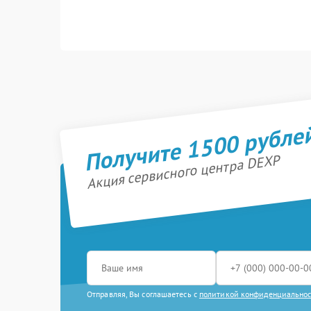
Получите 1500 рубле
Акция сервисного центра DEXP
Отправляя, Вы соглашаетесь с
политикой конфиденциально