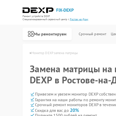
FIX-DEXP
Ремонт устройств DEXP
Специализированный cервисный центр г.
Ростов-на-Дону
Мы ремонтируем
Срочный ремонт
Це
 в Ростове-на-Дону
Монитор DEXP замена матрицы
Замена матрицы на
DEXP в Ростове-на-
Привезем и увезем монитор DEXP собствен
Гарантия на наши работы по ремонту мон
Срочный ремонт мониторов DEXP в течени
20%
Скидка для вас до
Получите 1500 рублей на ремонт
Ремонт водонагревателей DEXP
Ремонт роботов-пылесосов DEXP
Ремонт стиральных машин DEXP
Ремонт электросамокатов DEXP
Ремонт видеорегистраторов DEXP