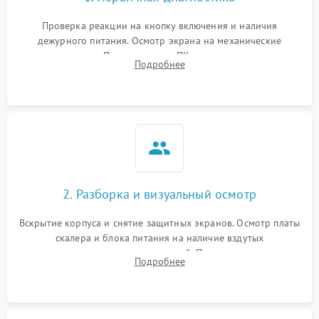
Проверка реакции на кнопку включения и наличия
дежурного питания. Осмотр экрана на механические
повреждения. Подключение к ПК для оценки вывода
Подробнее
изображения, работы подсветки и выявления артефактов на
матрице.
2. Разборка и визуальный осмотр
Вскрытие корпуса и снятие защитных экранов. Осмотр платы
скалера и блока питания на наличие вздутых
конденсаторов, прогаров, окислений. Проверка надежности
Подробнее
контактов и целостности шлейфов матрицы.