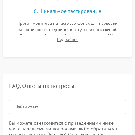
6. Финальное тестирование
Прогон монитора на тестовых фонах для проверки
равномерности подсветки и отсутствия искажений.
Проверка работоспособности всех портов (HDMI,
Подробнее
DisplayPort, VGA) и кнопок управления под нагрузкой в
течение пары часов.
FAQ. Ответы на вопросы
Вы можете ознакомиться с приведенными ниже
часто задаваемыми вопросами, либо обратиться в
сервисный центр “FIX-DEXP” по следующему