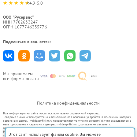
4.9-5.0
ООО "Русервис"
ИНН 7702633247
ОГРН 1077746335776
Поделиться в соц. сетях:
Мы принимаем
все формы оплаты
Политика конфиденциальности
Вся информация на сайте носит исключительно справочный характер.
Товарные знаки используются исключительно для описания устройств, в отношении которых
сервисные центры rnd.dexp-fixim.ru предоставляют услуги по ремонту. Услуги оказываются в
неавторизованных сервисных центрах rnd.dexp-fixim.ru, которые не связаны с
правообладателями товарных знаков или их официальными представителями.
Ремонт осуществляется для устройств, уже введенных в гражданский оборот в соответствии
Этот сайт использует файлы cookie. Вы можете
со статьей 1487 ГК РФ.