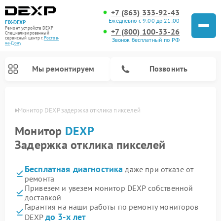
+7 (863) 333-92-43
Ежедневно с 9:00 до 21:00
FIX-DEXP
Ремонт устройств DEXP
+7 (800) 100-33-26
Специализированный
cервисный центр г.
Ростов-
Звонок бесплатный по РФ
на-Дону
Мы ремонтируем
Позвонить
-Дону
Монитор DEXP задержка отклика пикселей
Монитор
DEXP
Задержка отклика пикселей
Бесплатная диагностика
даже при отказе от
ремонта
Привезем и увезем монитор DEXP собственной
доставкой
Ремонт электросамокатов DEXP
Ремонт роботов-пылесосов DEXP
Ремонт стиральных машин DEXP
Ремонт видеорегистраторов DEXP
Гарантия на наши работы по ремонту мониторов
до 3-х лет
DEXP