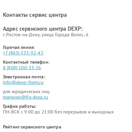
Ремонт холодильников DEXP
Ремонт электросамокатов
DEXP
Контакты сервис центра
Ремонт серверов DEXP
Ремонт мини пк DEXP
Адрес сервисного центра DEXP:
г. Ростов-на-Дону, улица Города Волос, 6
Горячая линия:
+7 (863) 333-92-43
Контактный телефон:
8 (800) 100-33-26
Электронная почта:
info@dexp-fixim.ru
для юридических лиц
manager@fix-dexp.ru
График работы:
ПН-ВСК с 9:00 до 21:00 без перерывов и выходных
Рейтинг сервисного центра