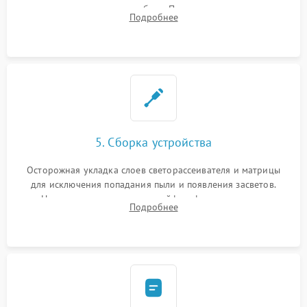
памяти при программных сбоях. При поломке подсветки —
Подробнее
разборка матрицы и замена выгоревших светодиодов.
5. Сборка устройства
Осторожная укладка слоев светорассеивателя и матрицы
для исключения попадания пыли и появления засветов.
Надежное подключение шлейфов, фиксация плат и
Подробнее
аккуратное защелкивание пластикового корпуса монитора.