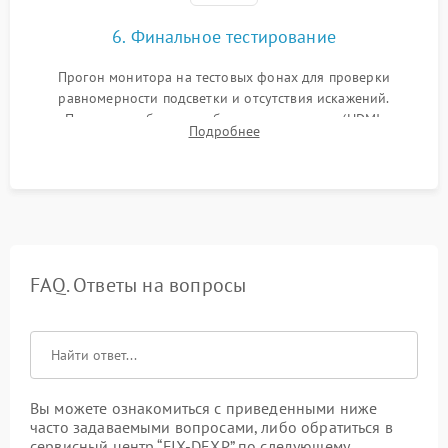
6. Финальное тестирование
Прогон монитора на тестовых фонах для проверки
равномерности подсветки и отсутствия искажений.
Проверка работоспособности всех портов (HDMI,
Подробнее
DisplayPort, VGA) и кнопок управления под нагрузкой в
течение пары часов.
FAQ. Ответы на вопросы
Вы можете ознакомиться с приведенными ниже
часто задаваемыми вопросами, либо обратиться в
сервисный центр “FIX-DEXP” по следующему