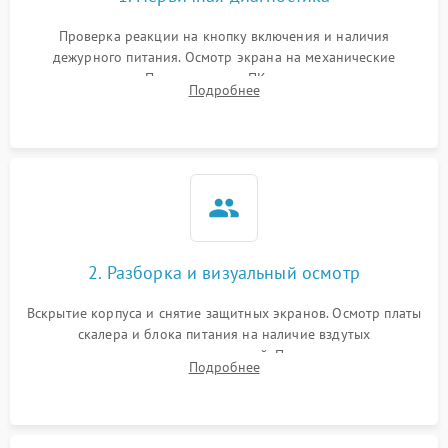
Проверка реакции на кнопку включения и наличия
дежурного питания. Осмотр экрана на механические
повреждения. Подключение к ПК для оценки вывода
Подробнее
изображения, работы подсветки и выявления артефактов на
матрице.
2. Разборка и визуальный осмотр
Вскрытие корпуса и снятие защитных экранов. Осмотр платы
скалера и блока питания на наличие вздутых
конденсаторов, прогаров, окислений. Проверка надежности
Подробнее
контактов и целостности шлейфов матрицы.