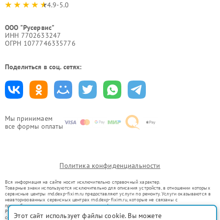
4.9-5.0
ООО "Русервис"
ИНН 7702633247
ОГРН 1077746335776
Поделиться в соц. сетях:
Мы принимаем
все формы оплаты
Политика конфиденциальности
Вся информация на сайте носит исключительно справочный характер.
Товарные знаки используются исключительно для описания устройств, в отношении которых
сервисные центры rnd.dexp-fixim.ru предоставляют услуги по ремонту. Услуги оказываются в
неавторизованных сервисных центрах rnd.dexp-fixim.ru, которые не связаны с
правообладателями товарных знаков или их официальными представителями.
Ремонт осуществляется для устройств, уже введенных в гражданский оборот в соответствии
Этот сайт использует файлы cookie. Вы можете
со статьей 1487 ГК РФ.