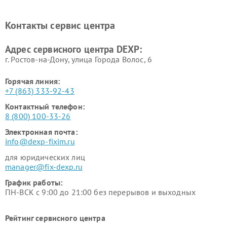
Ремонт холодильников DEXP
Ремонт электросамокатов
DEXP
Контакты сервис центра
Ремонт серверов DEXP
Ремонт мини пк DEXP
Адрес сервисного центра DEXP:
г. Ростов-на-Дону, улица Города Волос, 6
Горячая линия:
+7 (863) 333-92-43
Контактный телефон:
8 (800) 100-33-26
Электронная почта:
info@dexp-fixim.ru
для юридических лиц
manager@fix-dexp.ru
График работы:
ПН-ВСК с 9:00 до 21:00 без перерывов и выходных
Рейтинг сервисного центра