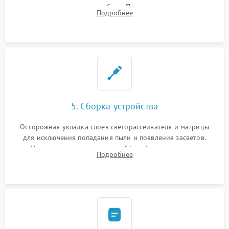
памяти при программных сбоях. При поломке подсветки —
Подробнее
разборка матрицы и замена выгоревших светодиодов.
5. Сборка устройства
Осторожная укладка слоев светорассеивателя и матрицы
для исключения попадания пыли и появления засветов.
Надежное подключение шлейфов, фиксация плат и
Подробнее
аккуратное защелкивание пластикового корпуса монитора.