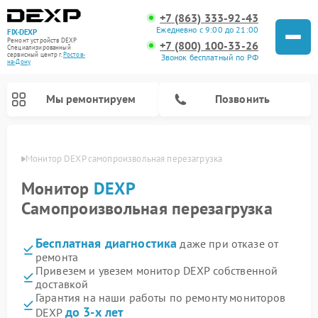
+7 (863) 333-92-43
Ежедневно с 9:00 до 21:00
FIX-DEXP
Ремонт устройств DEXP
+7 (800) 100-33-26
Специализированный
cервисный центр г.
Ростов-
Звонок бесплатный по РФ
на-Дону
Мы ремонтируем
Позвонить
-Дону
Монитор DEXP самопроизвольная перезагрузка
Монитор
DEXP
Самопроизвольная перезагрузка
Бесплатная диагностика
даже при отказе от
ремонта
Привезем и увезем монитор DEXP собственной
доставкой
Ремонт электросамокатов DEXP
Ремонт роботов-пылесосов DEXP
Ремонт стиральных машин DEXP
Ремонт видеорегистраторов DEXP
Гарантия на наши работы по ремонту мониторов
до 3-х лет
DEXP