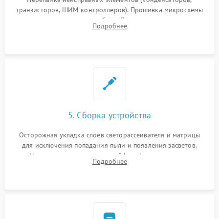
транзисторов, ШИМ-контроллеров). Прошивка микросхемы
памяти при программных сбоях. При поломке подсветки —
Подробнее
разборка матрицы и замена выгоревших светодиодов.
5. Сборка устройства
Осторожная укладка слоев светорассеивателя и матрицы
для исключения попадания пыли и появления засветов.
Надежное подключение шлейфов, фиксация плат и
Подробнее
аккуратное защелкивание пластикового корпуса монитора.