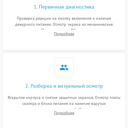
1. Первичная диагностика
Проверка реакции на кнопку включения и наличия
дежурного питания. Осмотр экрана на механические
повреждения. Подключение к ПК для оценки вывода
Подробнее
изображения, работы подсветки и выявления артефактов на
матрице.
2. Разборка и визуальный осмотр
Вскрытие корпуса и снятие защитных экранов. Осмотр платы
скалера и блока питания на наличие вздутых
конденсаторов, прогаров, окислений. Проверка надежности
Подробнее
контактов и целостности шлейфов матрицы.