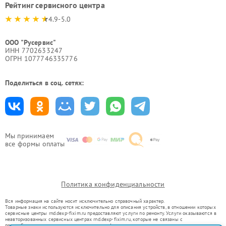
Рейтинг сервисного центра
4.9-5.0
ООО "Русервис"
ИНН 7702633247
ОГРН 1077746335776
Поделиться в соц. сетях:
Мы принимаем
все формы оплаты
Политика конфиденциальности
Вся информация на сайте носит исключительно справочный характер.
Товарные знаки используются исключительно для описания устройств, в отношении которых
сервисные центры rnd.dexp-fixim.ru предоставляют услуги по ремонту. Услуги оказываются в
неавторизованных сервисных центрах rnd.dexp-fixim.ru, которые не связаны с
правообладателями товарных знаков или их официальными представителями.