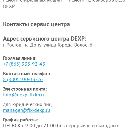
DEXP
Ремонт холодильников DEXP
Ремонт электросамокатов
DEXP
Контакты сервис центра
Ремонт серверов DEXP
Ремонт мини пк DEXP
Адрес сервисного центра DEXP:
г. Ростов-на-Дону, улица Города Волос, 6
Горячая линия:
+7 (863) 333-92-43
Контактный телефон:
8 (800) 100-33-26
Электронная почта:
info@dexp-fixim.ru
для юридических лиц
manager@fix-dexp.ru
График работы:
ПН-ВСК с 9:00 до 21:00 без перерывов и выходных