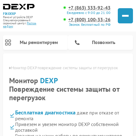
+7 (863) 333-92-43
Ежедневно с 9:00 до 21:00
FIX-DEXP
Ремонт устройств DEXP
+7 (800) 100-33-26
Специализированный
cервисный центр г.
Ростов-
Звонок бесплатный по РФ
на-Дону
Мы ремонтируем
Позвонить
-Дону
Монитор DEXP повреждение системы защиты от перегрузок
Монитор
DEXP
Повреждение системы защиты от
перегрузок
Бесплатная диагностика
даже при отказе от
ремонта
Привезем и увезем монитор DEXP собственной
Ремонт электросамокатов DEXP
Ремонт роботов-пылесосов DEXP
Ремонт стиральных машин DEXP
Ремонт видеорегистраторов DEXP
доставкой
Гарантия на наши работы по ремонту мониторов