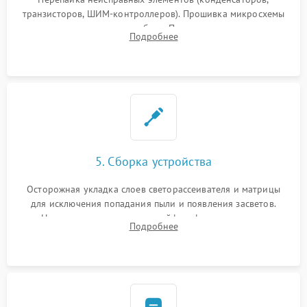
транзисторов, ШИМ-контроллеров). Прошивка микросхемы
памяти при программных сбоях. При поломке подсветки —
Подробнее
разборка матрицы и замена выгоревших светодиодов.
5. Сборка устройства
Осторожная укладка слоев светорассеивателя и матрицы
для исключения попадания пыли и появления засветов.
Надежное подключение шлейфов, фиксация плат и
Подробнее
аккуратное защелкивание пластикового корпуса монитора.