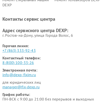
DEXP
Ремонт холодильников DEXP
Ремонт электросамокатов
DEXP
Контакты сервис центра
Ремонт серверов DEXP
Ремонт мини пк DEXP
Адрес сервисного центра DEXP:
г. Ростов-на-Дону, улица Города Волос, 6
Горячая линия:
+7 (863) 333-92-43
Контактный телефон:
8 (800) 100-33-26
Электронная почта:
info@dexp-fixim.ru
для юридических лиц
manager@fix-dexp.ru
График работы:
ПН-ВСК с 9:00 до 21:00 без перерывов и выходных