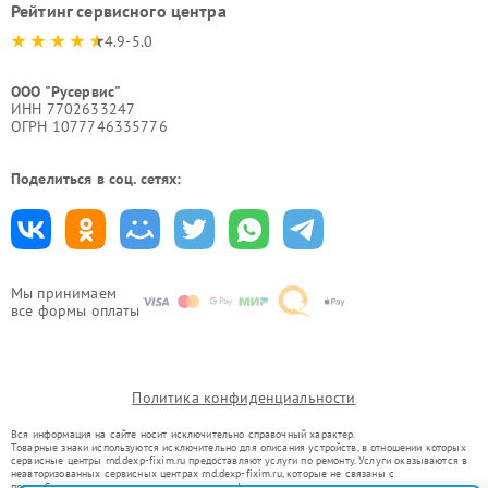
Рейтинг сервисного центра
4.9-5.0
ООО "Русервис"
ИНН 7702633247
ОГРН 1077746335776
Поделиться в соц. сетях:
Мы принимаем
все формы оплаты
Политика конфиденциальности
Вся информация на сайте носит исключительно справочный характер.
Товарные знаки используются исключительно для описания устройств, в отношении которых
сервисные центры rnd.dexp-fixim.ru предоставляют услуги по ремонту. Услуги оказываются в
неавторизованных сервисных центрах rnd.dexp-fixim.ru, которые не связаны с
правообладателями товарных знаков или их официальными представителями.