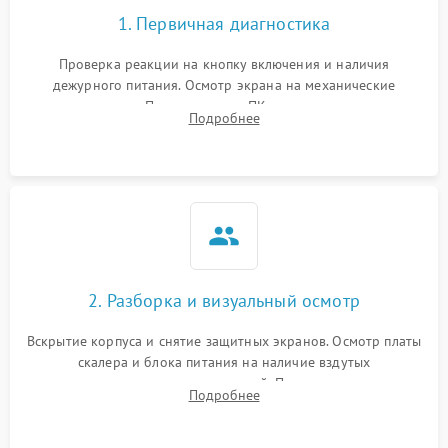
1. Первичная диагностика
Проверка реакции на кнопку включения и наличия
дежурного питания. Осмотр экрана на механические
повреждения. Подключение к ПК для оценки вывода
Подробнее
изображения, работы подсветки и выявления артефактов на
матрице.
2. Разборка и визуальный осмотр
Вскрытие корпуса и снятие защитных экранов. Осмотр платы
скалера и блока питания на наличие вздутых
конденсаторов, прогаров, окислений. Проверка надежности
Подробнее
контактов и целостности шлейфов матрицы.