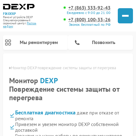
+7 (863) 333-92-43
Ежедневно с 9:00 до 21:00
FIX-DEXP
Ремонт устройств DEXP
+7 (800) 100-33-26
Специализированный
cервисный центр г.
Ростов-
Звонок бесплатный по РФ
на-Дону
Мы ремонтируем
Позвонить
-Дону
Монитор DEXP повреждение системы защиты от перегрева
Монитор
DEXP
Повреждение системы защиты от
перегрева
Бесплатная диагностика
даже при отказе от
ремонта
Привезем и увезем монитор DEXP собственной
Ремонт электросамокатов DEXP
Ремонт роботов-пылесосов DEXP
Ремонт стиральных машин DEXP
Ремонт видеорегистраторов DEXP
доставкой
Гарантия на наши работы по ремонту мониторов