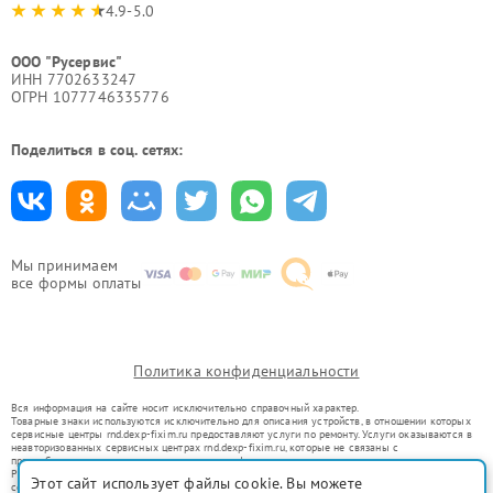
4.9-5.0
ООО "Русервис"
ИНН 7702633247
ОГРН 1077746335776
Поделиться в соц. сетях:
Мы принимаем
все формы оплаты
Политика конфиденциальности
Вся информация на сайте носит исключительно справочный характер.
Товарные знаки используются исключительно для описания устройств, в отношении которых
сервисные центры rnd.dexp-fixim.ru предоставляют услуги по ремонту. Услуги оказываются в
неавторизованных сервисных центрах rnd.dexp-fixim.ru, которые не связаны с
правообладателями товарных знаков или их официальными представителями.
Ремонт осуществляется для устройств, уже введенных в гражданский оборот в соответствии
Этот сайт использует файлы cookie. Вы можете
со статьей 1487 ГК РФ.