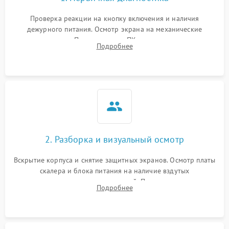
Проверка реакции на кнопку включения и наличия
дежурного питания. Осмотр экрана на механические
повреждения. Подключение к ПК для оценки вывода
Подробнее
изображения, работы подсветки и выявления артефактов на
матрице.
2. Разборка и визуальный осмотр
Вскрытие корпуса и снятие защитных экранов. Осмотр платы
скалера и блока питания на наличие вздутых
конденсаторов, прогаров, окислений. Проверка надежности
Подробнее
контактов и целостности шлейфов матрицы.