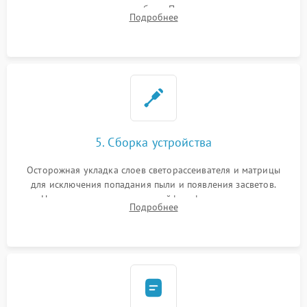
памяти при программных сбоях. При поломке подсветки —
Подробнее
разборка матрицы и замена выгоревших светодиодов.
5. Сборка устройства
Осторожная укладка слоев светорассеивателя и матрицы
для исключения попадания пыли и появления засветов.
Надежное подключение шлейфов, фиксация плат и
Подробнее
аккуратное защелкивание пластикового корпуса монитора.