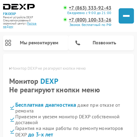
+7 (863) 333-92-43
Ежедневно с 9:00 до 21:00
FIX-DEXP
Ремонт устройств DEXP
+7 (800) 100-33-26
Специализированный
cервисный центр г.
Ростов-
Звонок бесплатный по РФ
на-Дону
Мы ремонтируем
Позвонить
-Дону
Монитор DEXP не реагируют кнопки меню
Монитор
DEXP
Не реагируют кнопки меню
Бесплатная диагностика
даже при отказе от
ремонта
Привезем и увезем монитор DEXP собственной
доставкой
Ремонт электросамокатов DEXP
Ремонт роботов-пылесосов DEXP
Ремонт стиральных машин DEXP
Ремонт видеорегистраторов DEXP
Гарантия на наши работы по ремонту мониторов
до 3-х лет
DEXP