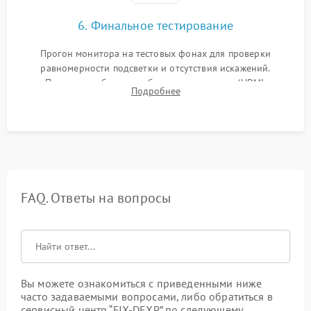
6. Финальное тестирование
Прогон монитора на тестовых фонах для проверки
равномерности подсветки и отсутствия искажений.
Проверка работоспособности всех портов (HDMI,
Подробнее
DisplayPort, VGA) и кнопок управления под нагрузкой в
течение пары часов.
FAQ. Ответы на вопросы
Вы можете ознакомиться с приведенными ниже
часто задаваемыми вопросами, либо обратиться в
сервисный центр “FIX-DEXP” по следующему