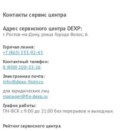
Ремонт холодильников DEXP
Ремонт электросамокатов
DEXP
Контакты сервис центра
Ремонт серверов DEXP
Ремонт мини пк DEXP
Адрес сервисного центра DEXP:
г. Ростов-на-Дону, улица Города Волос, 6
Горячая линия:
+7 (863) 333-92-43
Контактный телефон:
8 (800) 100-33-26
Электронная почта:
info@dexp-fixim.ru
для юридических лиц
manager@fix-dexp.ru
График работы:
ПН-ВСК с 9:00 до 21:00 без перерывов и выходных
Рейтинг сервисного центра