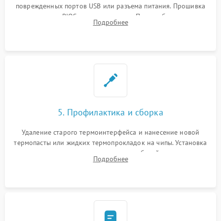
поврежденных портов USB или разъема питания. Прошивка
микросхемы BIOS программатором. При необходимости
Подробнее
установка нового накопителя, оперативной памяти или
модуля связи.
5. Профилактика и сборка
Удаление старого термоинтерфейса и нанесение новой
термопасты или жидких термопрокладок на чипы. Установка
платы в корпус, аккуратная укладка кабелей и антенн для
Подробнее
предотвращения пережатия. Надежное закрытие корпуса.