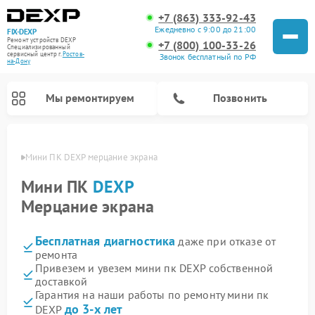
+7 (863) 333-92-43
Ежедневно с 9:00 до 21:00
FIX-DEXP
Ремонт устройств DEXP
+7 (800) 100-33-26
Специализированный
cервисный центр г.
Ростов-
Звонок бесплатный по РФ
на-Дону
Мы ремонтируем
Позвонить
-Дону
Мини ПК DEXP мерцание экрана
Мини ПК
DEXP
Мерцание экрана
Бесплатная диагностика
даже при отказе от
ремонта
Привезем и увезем мини пк DEXP собственной
доставкой
Ремонт роботов-пылесосов DEXP
Ремонт стиральных машин DEXP
Ремонт электросамокатов DEXP
Ремонт видеорегистраторов DEXP
Гарантия на наши работы по ремонту мини пк
до 3-х лет
DEXP