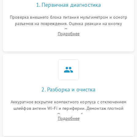
1. Первичная диагностика
Проверка внешнего блока питания мультиметром и осмотр
разъемов на повреждения. Оценка реакции на кнопку
включения и индикацию. Подключение к монитору для
Подробнее
выявления ошибок POST или отсутствия инициализации.
2. Разборка и очистка
Аккуратное вскрытие компактного корпуса с отключением
шлейфов антенн Wi-Fi и периферии. Демонтаж плотной
системы охлаждения. Очистка турбины и радиатора от
Подробнее
спрессованной пыли антистатической кистью и сжатым
воздухом.