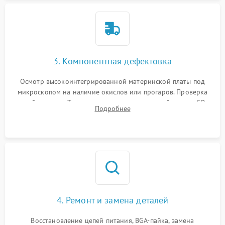
3. Компонентная дефектовка
Осмотр высокоинтегрированной материнской платы под
микроскопом на наличие окислов или прогаров. Проверка
цепей питания. Тестирование съемных модулей памяти SO-
Подробнее
DIMM и накопителей M.2 на стенде для выявления сбоев.
4. Ремонт и замена деталей
Восстановление цепей питания, BGA-пайка, замена