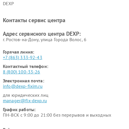
DEXP
Ремонт холодильников DEXP
Ремонт электросамокатов
DEXP
Контакты сервис центра
Ремонт серверов DEXP
Ремонт мини пк DEXP
Адрес сервисного центра DEXP:
г. Ростов-на-Дону, улица Города Волос, 6
Горячая линия:
+7 (863) 333-92-43
Контактный телефон:
8 (800) 100-33-26
Электронная почта:
info@dexp-fixim.ru
для юридических лиц
manager@fix-dexp.ru
График работы:
ПН-ВСК с 9:00 до 21:00 без перерывов и выходных