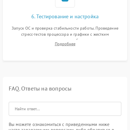
6. Тестирование и настройка
Запуск ОС и проверка стабильности работы. Проведение
стресс-тестов процессора и графики с жестким
мониторингом температур во избежание троттлинга.
Подробнее
Проверка работы Wi-Fi, Bluetooth, звука и всех внешних
портов.
FAQ. Ответы на вопросы
Вы можете ознакомиться с приведенными ниже
часто задаваемыми вопросами, либо обратиться в