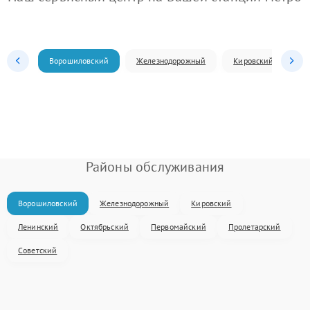
Ворошиловский
Железнодорожный
Кировский
Л
Районы обслуживания
Ворошиловский
Железнодорожный
Кировский
Ленинский
Октябрьский
Первомайский
Пролетарский
Советский