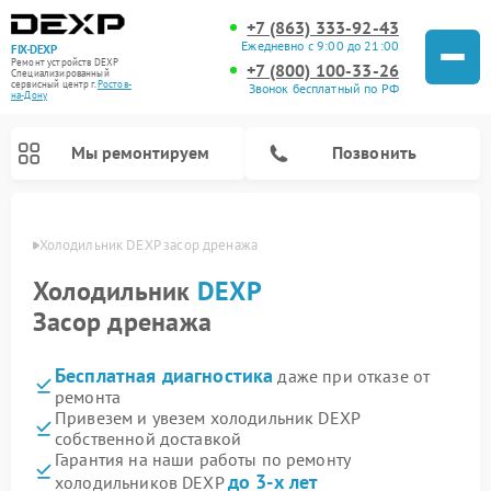
+7 (863) 333-92-43
Ежедневно с 9:00 до 21:00
FIX-DEXP
Ремонт устройств DEXP
+7 (800) 100-33-26
Специализированный
cервисный центр г.
Ростов-
Звонок бесплатный по РФ
на-Дону
Мы ремонтируем
Позвонить
-Дону
Холодильник DEXP засор дренажа
Холодильник
DEXP
Засор дренажа
Бесплатная диагностика
даже при отказе от
ремонта
Привезем и увезем холодильник DEXP
собственной доставкой
Ремонт роботов-пылесосов DEXP
Ремонт стиральных машин DEXP
Ремонт электросамокатов DEXP
Ремонт видеорегистраторов DEXP
Гарантия на наши работы по ремонту
до 3-х лет
холодильников DEXP