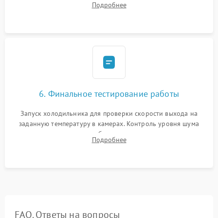
Подробнее
электронным весам. Контроль рабочего давления в системе.
6. Финальное тестирование работы
Запуск холодильника для проверки скорости выхода на
заданную температуру в камерах. Контроль уровня шума
компрессора, отсутствия обмерзания стенок и корректного
Подробнее
срабатывания системы автоматической оттайки.
FAQ. Ответы на вопросы