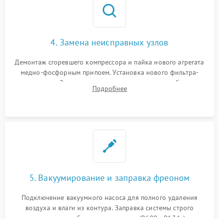
4. Замена неисправных узлов
Демонтаж сгоревшего компрессора и пайка нового агрегата
медно-фосфорным припоем. Установка нового фильтра-
осушителя. Замена изношенных вентиляторов обдува,
Подробнее
сломанных заслонок или поврежденных дверных петель.
5. Вакуумирование и заправка фреоном
Подключение вакуумного насоса для полного удаления
воздуха и влаги из контура. Заправка системы строго
дозированным объемом хладагента (R600a, R134a) по