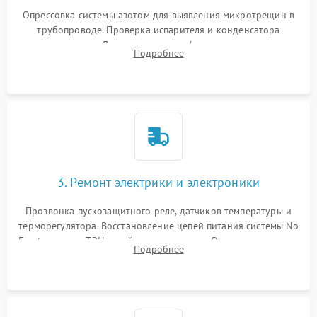
Опрессовка системы азотом для выявления микротрещин в
трубопроводе. Проверка испарителя и конденсатора
течеискателем. Демонтаж старого фильтра-осушителя и
Подробнее
продувка капиллярной трубки для устранения засоров.
3. Ремонт электрики и электроники
Прозвонка пускозащитного реле, датчиков температуры и
терморегулятора. Восстановление цепей питания системы No
Frost, включая ТЭН оттайки и вентилятор. Ремонт или замена
Подробнее
платы управления при сбоях алгоритмов.