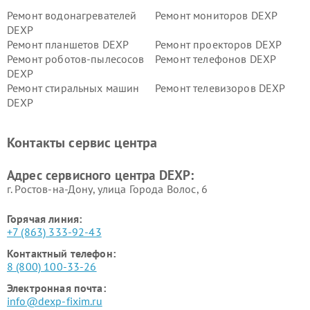
Ремонт водонагревателей
Ремонт мониторов DEXP
DEXP
Ремонт планшетов DEXP
Ремонт проекторов DEXP
Ремонт роботов-пылесосов
Ремонт телефонов DEXP
DEXP
Ремонт стиральных машин
Ремонт телевизоров DEXP
DEXP
Ремонт холодильников DEXP
Ремонт электросамокатов
DEXP
Контакты сервис центра
Ремонт серверов DEXP
Ремонт мини пк DEXP
Адрес сервисного центра DEXP:
г. Ростов-на-Дону, улица Города Волос, 6
Горячая линия:
+7 (863) 333-92-43
Контактный телефон:
8 (800) 100-33-26
Электронная почта:
info@dexp-fixim.ru