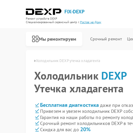
FIX-DEXP
Ремонт устройств DEXP
Специализированный cервисный центр г.
Ростов-на-Дону
Мы ремонтируем
Срочный ремонт
Це
 в Ростове-на-Дону
Холодильник DEXP утечка хладагента
Холодильник
DEXP
Утечка хладагента
Бесплатная диагностика
даже при отказ
Привезем и увезем холодильник DEXP соб
Гарантия на наши работы по ремонту хол
Срочный ремонт холодильников DEXP в те
20%
Скидка для вас до
Ремонт водонагревателей DEXP
Ремонт роботов-пылесосов DEXP
Ремонт стиральных машин DEXP
Ремонт электросамокатов DEXP
Ремонт видеорегистраторов DEXP