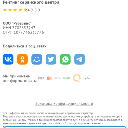
Рейтинг сервисного центра
4.9-5.0
ООО "Русервис"
ИНН 7702633247
ОГРН 1077746335776
Поделиться в соц. сетях:
Мы принимаем
все формы оплаты
Политика конфиденциальности
Вся информация на сайте носит исключительно справочный характер.
Товарные знаки используются исключительно для описания устройств, в отношении которых
сервисные центры rnd.dexp-fixim.ru предоставляют услуги по ремонту. Услуги оказываются в
неавторизованных сервисных центрах rnd.dexp-fixim.ru, которые не связаны с
правообладателями товарных знаков или их официальными представителями.