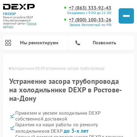
+7 (863) 333-92-43
Ежедневно с 9:00 до 21:00
FIX-DEXP
Ремонт устройств DEXP
+7 (800) 100-33-26
Специализированный
cервисный центр г.
Ростов-
Звонок бесплатный по РФ
на-Дону
Мы ремонтируем
Позвонить
-Дону
Холодильник DEXP устранение засора трубопровода
Устранение засора трубопровода
на холодильнике DEXP в Ростове-
на-Дону
Привезем и увезем холодильник DEXP
собственной доставкой
Гарантия на наши работы по ремонту
Ремонт роботов-пылесосов DEXP
Ремонт стиральных машин DEXP
Ремонт электросамокатов DEXP
Ремонт видеорегистраторов DEXP
до 3-х лет
холодильников DEXP
Срочный ремонт холодильников DEXP в течении