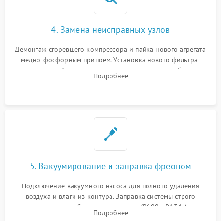
4. Замена неисправных узлов
Демонтаж сгоревшего компрессора и пайка нового агрегата
медно-фосфорным припоем. Установка нового фильтра-
осушителя. Замена изношенных вентиляторов обдува,
Подробнее
сломанных заслонок или поврежденных дверных петель.
5. Вакуумирование и заправка фреоном
Подключение вакуумного насоса для полного удаления
воздуха и влаги из контура. Заправка системы строго
дозированным объемом хладагента (R600a, R134a) по
Подробнее
электронным весам. Контроль рабочего давления в системе.