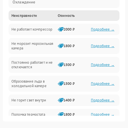
Охлаждение
Неисправности
Стоимость
Механика
Не работает компрессор
2000 ₽
Подробнее →
Электропитание
Не морозит морозильная
Дренаж
1800 ₽
Подробнее →
камера
Оттайка
Постоянно работает и не
1500 ₽
Подробнее →
отключается
Программное обеспечение
Образование льда в
1500 ₽
Подробнее →
холодильной камере
Не горит свет внутри
1400 ₽
Подробнее →
Поломка термостата
1800 ₽
Подробнее →