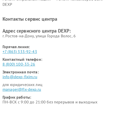
DEXP
Ремонт холодильников DEXP
Ремонт электросамокатов
DEXP
Контакты сервис центра
Ремонт серверов DEXP
Ремонт мини пк DEXP
Адрес сервисного центра DEXP:
г. Ростов-на-Дону, улица Города Волос, 6
Горячая линия:
+7 (863) 333-92-43
Контактный телефон:
8 (800) 100-33-26
Электронная почта:
info@dexp-fixim.ru
для юридических лиц
manager@fix-dexp.ru
График работы:
ПН-ВСК с 9:00 до 21:00 без перерывов и выходных