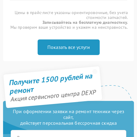
Цены в прайс-листе указаны ориентировочные, без учета
стоимости запчастей.
Записывайтесь на бесплатную диагностику.
Мы проверим ваше устройство и укажем на неисправность.
Показать все услуги
Получите 1500 рублей на
ремонт
Акция сервисного центра DEXP
При оформлении заявки на ремонт техники через
сайт,
действует персональная бессрочная скидка