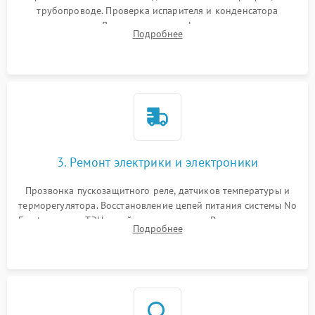
трубопроводе. Проверка испарителя и конденсатора
течеискателем. Демонтаж старого фильтра-осушителя и
Подробнее
продувка капиллярной трубки для устранения засоров.
3. Ремонт электрики и электроники
Прозвонка пускозащитного реле, датчиков температуры и
терморегулятора. Восстановление цепей питания системы No
Frost, включая ТЭН оттайки и вентилятор. Ремонт или замена
Подробнее
платы управления при сбоях алгоритмов.