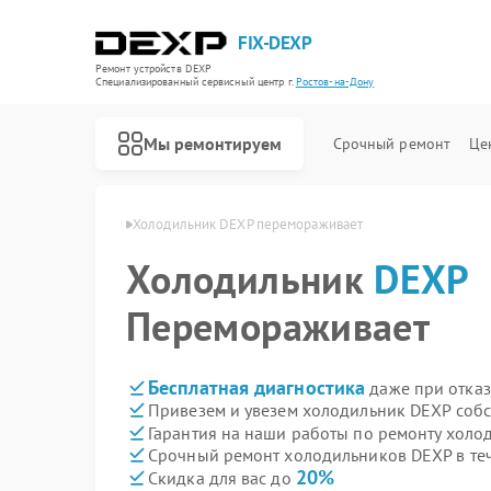
FIX-DEXP
Ремонт устройств DEXP
Специализированный cервисный центр г.
Ростов-на-Дону
Мы ремонтируем
Срочный ремонт
Це
 в Ростове-на-Дону
Холодильник DEXP перемораживает
Холодильник
DEXP
Перемораживает
Бесплатная диагностика
даже при отказ
Привезем и увезем холодильник DEXP соб
Гарантия на наши работы по ремонту хол
Срочный ремонт холодильников DEXP в те
20%
Скидка для вас до
Ремонт водонагревателей DEXP
Ремонт роботов-пылесосов DEXP
Ремонт стиральных машин DEXP
Ремонт электросамокатов DEXP
Ремонт видеорегистраторов DEXP