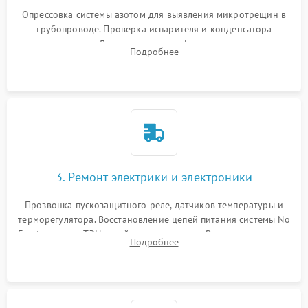
Опрессовка системы азотом для выявления микротрещин в
трубопроводе. Проверка испарителя и конденсатора
течеискателем. Демонтаж старого фильтра-осушителя и
Подробнее
продувка капиллярной трубки для устранения засоров.
3. Ремонт электрики и электроники
Прозвонка пускозащитного реле, датчиков температуры и
терморегулятора. Восстановление цепей питания системы No
Frost, включая ТЭН оттайки и вентилятор. Ремонт или замена
Подробнее
платы управления при сбоях алгоритмов.