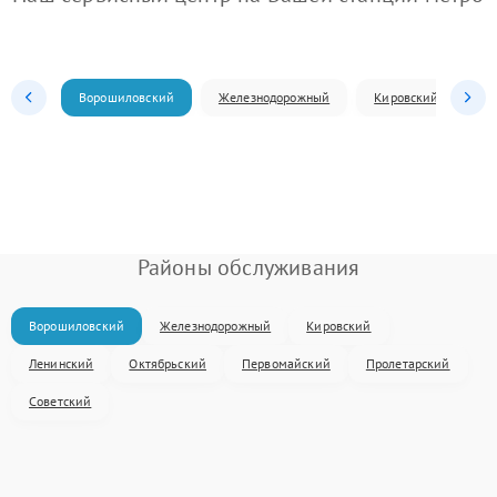
Ворошиловский
Железнодорожный
Кировский
Л
Районы обслуживания
Ворошиловский
Железнодорожный
Кировский
Ленинский
Октябрьский
Первомайский
Пролетарский
Советский