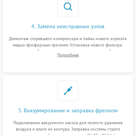
4. Замена неисправных узлов
Демонтаж сгоревшего компрессора и пайка нового агрегата
медно-фосфорным припоем. Установка нового фильтра-
осушителя. Замена изношенных вентиляторов обдува,
Подробнее
сломанных заслонок или поврежденных дверных петель.
5. Вакуумирование и заправка фреоном
Подключение вакуумного насоса для полного удаления
воздуха и влаги из контура. Заправка системы строго
дозированным объемом хладагента (R600a, R134a) по