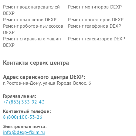
Ремонт водонагревателей
Ремонт мониторов DEXP
DEXP
Ремонт планшетов DEXP
Ремонт проекторов DEXP
Ремонт роботов-пылесосов
Ремонт телефонов DEXP
DEXP
Ремонт стиральных машин
Ремонт телевизоров DEXP
DEXP
Ремонт холодильников DEXP
Ремонт электросамокатов
DEXP
Контакты сервис центра
Ремонт серверов DEXP
Ремонт мини пк DEXP
Адрес сервисного центра DEXP:
г. Ростов-на-Дону, улица Города Волос, 6
Горячая линия:
+7 (863) 333-92-43
Контактный телефон:
8 (800) 100-33-26
Электронная почта:
info@dexp-fixim.ru