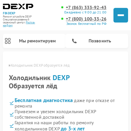
+7 (863) 333-92-43
Ежедневно с 9:00 до 21:00
FIX-DEXP
Ремонт устройств DEXP
+7 (800) 100-33-26
Специализированный
cервисный центр г.
Ростов-
Звонок бесплатный по РФ
на-Дону
Мы ремонтируем
Позвонить
-Дону
Холодильник DEXP образуется лёд
Холодильник
DEXP
Образуется лёд
Бесплатная диагностика
даже при отказе от
ремонта
Привезем и увезем холодильник DEXP
собственной доставкой
Ремонт роботов-пылесосов DEXP
Ремонт стиральных машин DEXP
Ремонт электросамокатов DEXP
Ремонт видеорегистраторов DEXP
Гарантия на наши работы по ремонту
до 3-х лет
холодильников DEXP