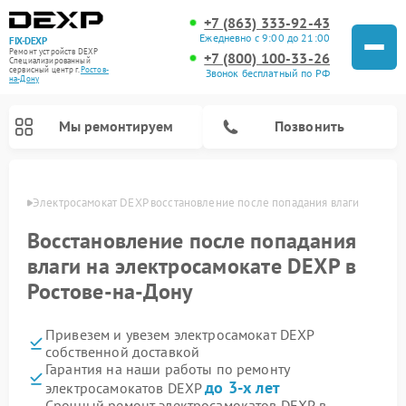
+7 (863) 333-92-43
Ежедневно с 9:00 до 21:00
FIX-DEXP
Ремонт устройств DEXP
+7 (800) 100-33-26
Специализированный
cервисный центр г.
Ростов-
Звонок бесплатный по РФ
на-Дону
Мы ремонтируем
Позвонить
-Дону
Электросамокат DEXP восстановление после попадания влаги
Восстановление после попадания
влаги на электросамокате DEXP в
Ростове-на-Дону
Привезем и увезем электросамокат DEXP
собственной доставкой
Гарантия на наши работы по ремонту
Ремонт роботов-пылесосов DEXP
Ремонт стиральных машин DEXP
Ремонт видеорегистраторов DEXP
до 3-х лет
электросамокатов DEXP
Срочный ремонт электросамокатов DEXP в