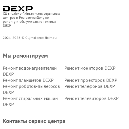
СЦ rnd.dexp-fixim.ru - сеть сервисных
центров в Ростове-на-Дону по
ремонту и обслуживанию техники
DEXP
2021-2026 © СЦ rnd.dexp-fixim.ru
Мы ремонтируем
Ремонт водонагревателей
Ремонт мониторов DEXP
DEXP
Ремонт планшетов DEXP
Ремонт проекторов DEXP
Ремонт роботов-пылесосов
Ремонт телефонов DEXP
DEXP
Ремонт стиральных машин
Ремонт телевизоров DEXP
DEXP
Ремонт холодильников DEXP
Ремонт электросамокатов
DEXP
Контакты сервис центра
Ремонт серверов DEXP
Ремонт мини пк DEXP