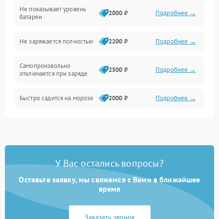
Не показывает уровень
Электроника и управление
2000 ₽
Подробнее →
батареи
Общие поломки
Не заряжается полностью
2200 ₽
Подробнее →
Режим работы
Самопроизвольно
2500 ₽
Подробнее →
отключается при заряде
Проблемы с механикой
Быстро садится на морозе
2000 ₽
Подробнее →
Батарея
Механические повреждения
У Вас остались вопросы?
Оставьте заявку, мы свяжемся с Вами в ближайшее
время
Заказать звонок