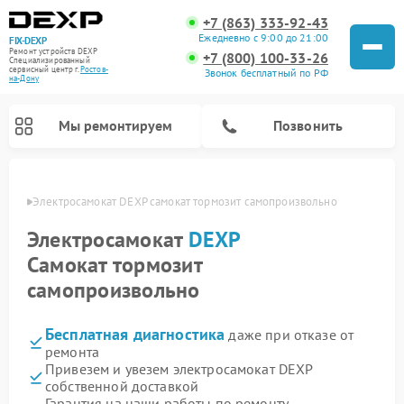
+7 (863) 333-92-43
Ежедневно с 9:00 до 21:00
FIX-DEXP
Ремонт устройств DEXP
+7 (800) 100-33-26
Специализированный
cервисный центр г.
Ростов-
Звонок бесплатный по РФ
на-Дону
Мы ремонтируем
Позвонить
-Дону
Электросамокат DEXP самокат тормозит самопроизвольно
Электросамокат
DEXP
Самокат тормозит
самопроизвольно
Бесплатная диагностика
даже при отказе от
ремонта
Привезем и увезем электросамокат DEXP
Ремонт роботов-пылесосов DEXP
Ремонт стиральных машин DEXP
Ремонт видеорегистраторов DEXP
собственной доставкой
Гарантия на наши работы по ремонту