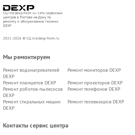
СЦ rnd.dexp-fixim.ru - сеть сервисных
центров в Ростове-на-Дону по
ремонту и обслуживанию техники
DEXP
2021-2026 © СЦ rnd.dexp-fixim.ru
Мы ремонтируем
Ремонт водонагревателей
Ремонт мониторов DEXP
DEXP
Ремонт планшетов DEXP
Ремонт проекторов DEXP
Ремонт роботов-пылесосов
Ремонт телефонов DEXP
DEXP
Ремонт стиральных машин
Ремонт телевизоров DEXP
DEXP
Ремонт холодильников DEXP
Ремонт электросамокатов
DEXP
Контакты сервис центра
Ремонт серверов DEXP
Ремонт мини пк DEXP