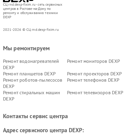
СЦ rnd.dexp-fixim.ru - сеть сервисных
центров в Ростове-на-Дону по
ремонту и обслуживанию техники
DEXP
2021-2026 © СЦ rnd.dexp-fixim.ru
Мы ремонтируем
Ремонт водонагревателей
Ремонт мониторов DEXP
DEXP
Ремонт планшетов DEXP
Ремонт проекторов DEXP
Ремонт роботов-пылесосов
Ремонт телефонов DEXP
DEXP
Ремонт стиральных машин
Ремонт телевизоров DEXP
DEXP
Ремонт холодильников DEXP
Ремонт электросамокатов
DEXP
Контакты сервис центра
Ремонт серверов DEXP
Ремонт мини пк DEXP
Адрес сервисного центра DEXP: