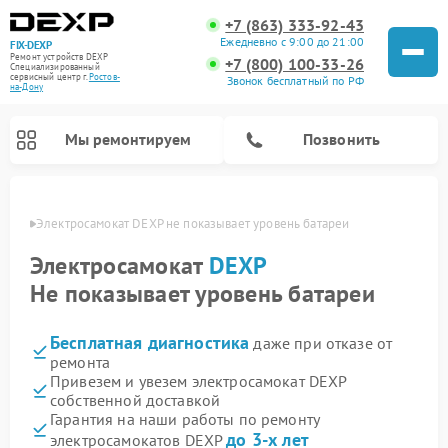
+7 (863) 333-92-43
Ежедневно с 9:00 до 21:00
FIX-DEXP
Ремонт устройств DEXP
+7 (800) 100-33-26
Специализированный
cервисный центр г.
Ростов-
Звонок бесплатный по РФ
на-Дону
Мы ремонтируем
Позвонить
-Дону
Электросамокат DEXP не показывает уровень батареи
Электросамокат
DEXP
Не показывает уровень батареи
Бесплатная диагностика
даже при отказе от
ремонта
Привезем и увезем электросамокат DEXP
собственной доставкой
Ремонт роботов-пылесосов DEXP
Ремонт стиральных машин DEXP
Ремонт видеорегистраторов DEXP
Гарантия на наши работы по ремонту
до 3-х лет
электросамокатов DEXP