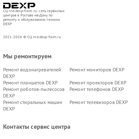
СЦ rnd.dexp-fixim.ru - сеть сервисных
центров в Ростове-на-Дону по
ремонту и обслуживанию техники
DEXP
2021-2026 © СЦ rnd.dexp-fixim.ru
Мы ремонтируем
Ремонт водонагревателей
Ремонт мониторов DEXP
DEXP
Ремонт планшетов DEXP
Ремонт проекторов DEXP
Ремонт роботов-пылесосов
Ремонт телефонов DEXP
DEXP
Ремонт стиральных машин
Ремонт телевизоров DEXP
DEXP
Ремонт холодильников DEXP
Ремонт электросамокатов
DEXP
Контакты сервис центра
Ремонт серверов DEXP
Ремонт мини пк DEXP