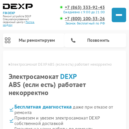
+7 (863) 333-92-43
Ежедневно с 9:00 до 21:00
FIX-DEXP
Ремонт устройств DEXP
+7 (800) 100-33-26
Специализированный
cервисный центр г.
Ростов-
Звонок бесплатный по РФ
на-Дону
Мы ремонтируем
Позвонить
-Дону
Электросамокат DEXP ABS (если есть) работает некорректно
Электросамокат
DEXP
ABS (если есть) работает
некорректно
Бесплатная диагностика
даже при отказе от
ремонта
Привезем и увезем электросамокат DEXP
Ремонт роботов-пылесосов DEXP
Ремонт стиральных машин DEXP
Ремонт видеорегистраторов DEXP
собственной доставкой
Гарантия на наши работы по ремонту