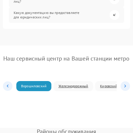
лиц?
Какую документацию вы предоставляете
для юридических лиц?
Наш сервисный центр на Вашей станции метро
Ворошиловский
Железнодорожный
Кировский
Л
Районы обслуживания