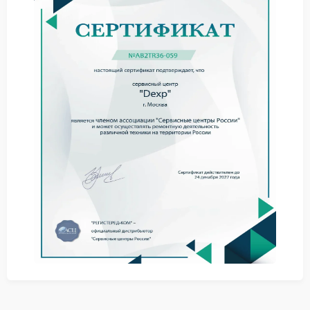
Частые поломки техники DEXP
и их устранение
В процессе эксплуатации могут возникать
неисправности, связанные с износом компонентов
или некорректным использованием. Наши мастера
регулярно сталкиваются с типичными проблемами,
которые успешно устраняют:
Робот-пылесос: засорение датчиков, поломка
двигателя.
Телефоны: повреждение дисплея, проблемы с
зарядкой.
Стиральные машины: выход из строя насоса,
неисправность платы управления.
Телевизоры: дефекты изображения, проблемы с
HDMI-портами.
Холодильники: неисправность компрессора,
утечка хладагента.
Каждая из этих поломок требует индивидуального
подхода, который включает диагностику, подбор
оригинальных запчастей и тщательное