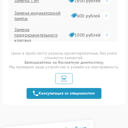
Замена ТЭН
2800 рублей
Замена индикаторной
600 рублей
лампы
Замена
предохранительного
1000 рублей
клапана
Замена анода
1000 рублей
Цены в прайс-листе указаны ориентировочные, без учета
стоимости запчастей.
Записывайтесь на бесплатную диагностику.
Замена труб
Мы проверим ваше устройство и укажем на неисправность.
1000 рублей
поступления воды
Замена
350 рублей
термопредохранителя
Консультация со специалистом
Ремонт платы
управления
1250 рублей
(восстановление)
Замена мембраны
749 рублей