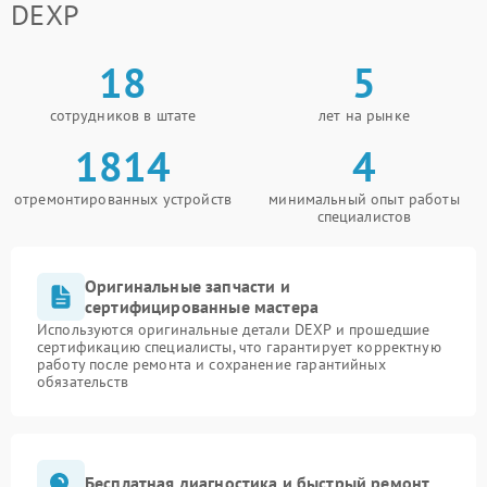
DEXP
Ноутбуки: ремонт материнской платы, замена
клавиатуры.
Видеорегистраторы: устранение сбоев записи,
18
5
ремонт разъемов питания.
Саундбары: настройка звука, устранение шумов.
сотрудников в штате
лет на рынке
Ремонт DEXP в нашем центре ориентирован на
1814
4
удобство клиента. Мы предлагаем прозрачную
систему ценообразования, предварительную
отремонтированных устройств
минимальный опыт работы
диагностику и гарантию на выполненные работы.
специалистов
Для записи на ремонт или консультации свяжитесь с
нами по телефону +7 (863) 333-92-43 или посетите
наш сервисный центр по адресу улица Города
Волос, 6.
Оригинальные запчасти и
сертифицированные мастера
Используются оригинальные детали DEXP и прошедшие
сертификацию специалисты, что гарантирует корректную
работу после ремонта и сохранение гарантийных
обязательств
Бесплатная диагностика и быстрый ремонт