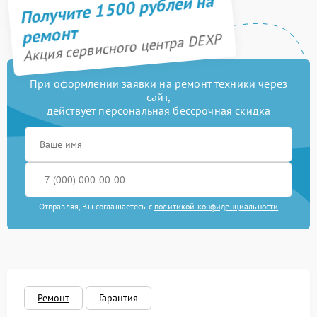
Получите 1500 рублей на
Ремонт электропроводки
550 рублей
ремонт
Акция сервисного центра DEXP
Профилактическая
1000 рублей
чистка
При оформлении заявки на ремонт техники через
Ликвидация протечек
600 рублей
сайт,
действует персональная бессрочная скидка
Замена платы
1100 рублей
управления
Ремонт/замена датчика
500 рублей
температуры
Замена клапана
Отправляя, Вы соглашаетесь с
политикой конфиденциальности
990 рублей
давления
Замена терморегулятора
550 рублей
Замена термостата
590 рублей
Ремонт
Гарантия
Ремонт модуля