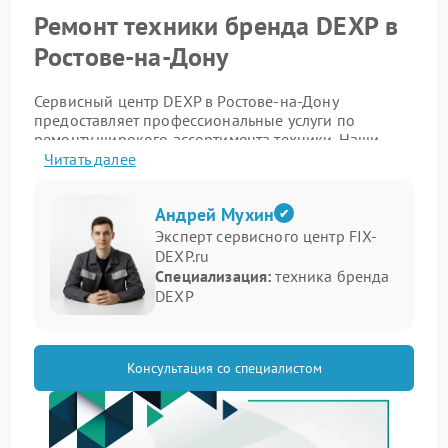
450 рублей
управления
Ремонт техники бренда DEXP в
Ростове-на-Дону
Сервисный центр DEXP в Ростове-на-Дону
предоставляет профессиональные услуги по
ремонту широкого ассортимента техники. Наши
специалисты обладают высокой квалификацией и
Читать далее
используют современное оборудование для
диагностики и устранения неисправностей. Мы
Андрей Мухин
работаем с устройствами различных категорий,
обеспечивая точный и оперативный ремонт для
Эксперт сервисного центр FIX-
восстановления их функциональности:
DEXP.ru
Специализация:
техника бренда
Водонагреватели: устранение протечек, замена
DEXP
нагревательных элементов.
Мониторы: ремонт матрицы, исправление
проблем с подсветкой.
Планшеты: замена экрана, ремонт цепей
Консультация со специалистом
питания.
Проекторы: настройка оптики, устранение
перегрева.