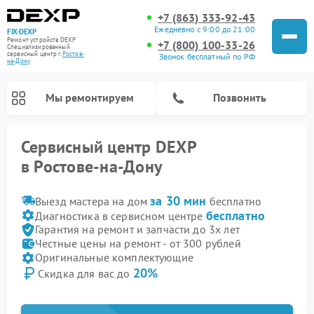
+7 (863) 333-92-43
Ежедневно с 9:00 до 21:00
FIX-DEXP
Ремонт устройств DEXP
+7 (800) 100-33-26
Специализированный
cервисный центр г.
Ростов-
Звонок бесплатный по РФ
на-Дону
Мы ремонтируем
Позвонить
Сервисный центр DEXP
в Ростове-на-Дону
за 30 мин
Выезд мастера на дом
бесплатно
бесплатно
Диагностика в сервисном центре
Гарантия на ремонт и запчасти до 3х лет
Честные цены на ремонт - от 300 рублей
Оригинальные комплектующие
20%
Скидка для вас до
Ремонт роботов-пылесосов DEXP
Ремонт стиральных машин DEXP
Ремонт видеорегистраторов DEXP
Ремонт электросамокатов DEXP