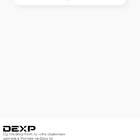
СЦ rnd.dexp-fixim.ru - сеть сервисных
центров в Ростове-на-Дону по