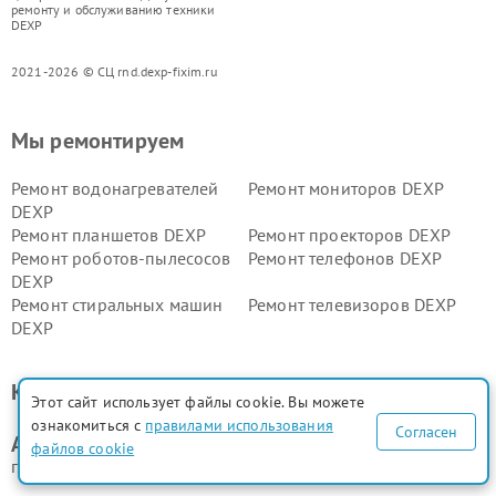
ремонту и обслуживанию техники
DEXP
2021-2026 © СЦ rnd.dexp-fixim.ru
Мы ремонтируем
Ремонт водонагревателей
Ремонт мониторов DEXP
DEXP
Ремонт планшетов DEXP
Ремонт проекторов DEXP
Ремонт роботов-пылесосов
Ремонт телефонов DEXP
DEXP
Ремонт стиральных машин
Ремонт телевизоров DEXP
DEXP
Ремонт холодильников DEXP
Ремонт электросамокатов
DEXP
Контакты сервис центра
Ремонт серверов DEXP
Ремонт мини пк DEXP
Этот сайт использует файлы cookie. Вы можете
ознакомиться с
правилами использования
Согласен
Адрес сервисного центра DEXP:
файлов cookie
г. Ростов-на-Дону, улица Города Волос, 6